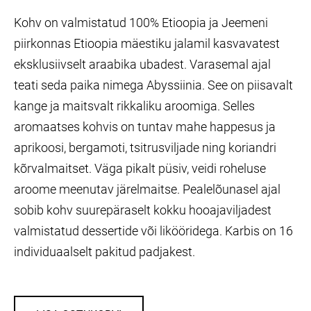
Kohv on valmistatud 100% Etioopia ja Jeemeni
piirkonnas Etioopia mäestiku jalamil kasvavatest
eksklusiivselt araabika ubadest. Varasemal ajal
teati seda paika nimega Abyssiinia. See on piisavalt
kange ja maitsvalt rikkaliku aroomiga. Selles
aromaatses kohvis on tuntav mahe happesus ja
aprikoosi, bergamoti, tsitrusviljade ning koriandri
kõrvalmaitset. Väga pikalt püsiv, veidi roheluse
aroome meenutav järelmaitse. Pealelõunasel ajal
sobib kohv suurepäraselt kokku hooajaviljadest
valmistatud dessertide või likööridega. Karbis on 16
individuaalselt pakitud padjakest.