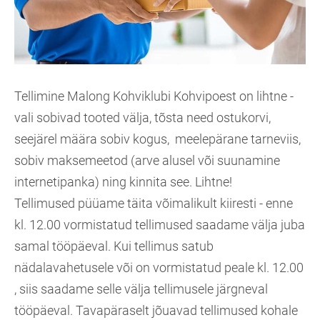
Tellimine Malong Kohviklubi Kohvipoest on lihtne -
vali sobivad tooted välja, tõsta need ostukorvi,
seejärel määra sobiv kogus, meelepärane tarneviis,
sobiv maksemeetod (arve alusel või suunamine
internetipanka) ning kinnita see. Lihtne!
Tellimused püüame täita võimalikult kiiresti - enne
kl. 12.00 vormistatud tellimused saadame välja juba
samal tööpäeval. Kui tellimus satub
nädalavahetusele või on vormistatud peale kl. 12.00
, siis saadame selle välja tellimusele järgneval
tööpäeval. Tavapäraselt jõuavad tellimused kohale