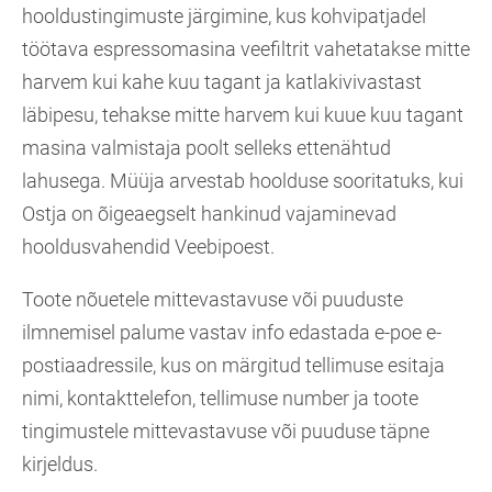
hooldustingimuste järgimine, kus kohvipatjadel
töötava espressomasina veefiltrit vahetatakse mitte
harvem kui kahe kuu tagant ja katlakivivastast
läbipesu, tehakse mitte harvem kui kuue kuu tagant
masina valmistaja poolt selleks ettenähtud
lahusega. Müüja arvestab hoolduse sooritatuks, kui
Ostja on õigeaegselt hankinud vajaminevad
hooldusvahendid Veebipoest.
Toote nõuetele mittevastavuse või puuduste
ilmnemisel palume vastav info edastada e-poe e-
postiaadressile, kus on märgitud tellimuse esitaja
nimi, kontakttelefon, tellimuse number ja toote
tingimustele mittevastavuse või puuduse täpne
kirjeldus.