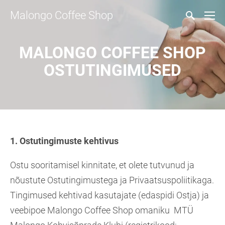
Malongo Coffee Shop
MALONGO COFFEE SHOP
OSTUTINGIMUSED
1. Ostutingimuste kehtivus
Ostu sooritamisel kinnitate, et olete tutvunud ja
nõustute Ostutingimustega ja Privaatsuspoliitikaga.
Tingimused kehtivad kasutajate (edaspidi Ostja) ja
veebipoe Malongo Coffee Shop omaniku MTÜ