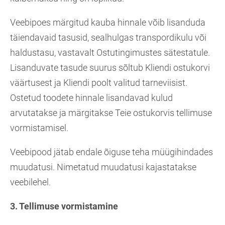
Veebipoes märgitud kauba hinnale võib lisanduda
täiendavaid tasusid, sealhulgas transpordikulu või
haldustasu, vastavalt Ostutingimustes sätestatule.
Lisanduvate tasude suurus sõltub Kliendi ostukorvi
väärtusest ja Kliendi poolt valitud tarneviisist.
Ostetud toodete hinnale lisandavad kulud
arvutatakse ja märgitakse Teie ostukorvis tellimuse
vormistamisel.
Veebipood jätab endale õiguse teha müügihindades
muudatusi. Nimetatud muudatusi kajastatakse
veebilehel.
3. Tellimuse vormistamine