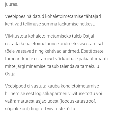
juures.
Veebipoes näidatud kohaletoimetamise tähtajad
kehtivad tellimuse summa laekumise hetkest.
Viivitusteta kohaletoimetamiseks tuleb Ostjal
esitada kohaletoimetamise andmete sisestamisel
tõele vastavad ning kehtivad andmed. Ebatäpsete
tarneandmete esitamisel või kaubale pakiautomaati
mitte järgi minemisel tasub täiendava tarnekulu
Ostja.
Veebipood ei vastuta kauba kohaletoimetamise
hilinemise eest logistikapartneri viivituse tõttu või
vääramatutest asjaoludest (looduskatastroof,
sõjaolukord) tingitud viivituste tõttu.