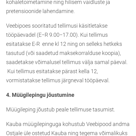
kohaletoimetamine ning hilisem vaidluste ja
pretensioonide lahendamine.
Veebipoes sooritatud tellimusi käsitletakse
tööpäevadel (E−R 9.00−17.00). Kui tellimus
esitatakse E-R enne kl 12 ning on selleks hetkeks
tasutud (või saadetud maksekorralduse koopia),
saadetakse võimalusel tellimus välja samal päeval.
Kui tellimus esitatakse pärast kella 12,
vormistatakse tellimus järgneval tööpäeval.
4. Müügilepingu jõustumine
Müügileping jõustub peale tellimuse tasumist.
Kauba müügilepinguga kohustub Veebipood andma
Ostjale üle ostetud Kauba ning tegema võimalikuks