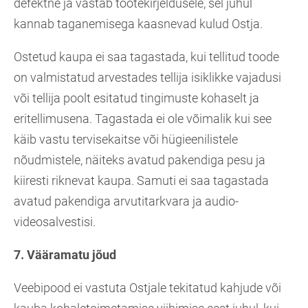
defektne ja vastab tootekirjeldusele, sel juhul
kannab taganemisega kaasnevad kulud Ostja.
Ostetud kaupa ei saa tagastada, kui tellitud toode
on valmistatud arvestades tellija isiklikke vajadusi
või tellija poolt esitatud tingimuste kohaselt ja
eritellimusena. Tagastada ei ole võimalik kui see
käib vastu tervisekaitse või hügieenilistele
nõudmistele, näiteks avatud pakendiga pesu ja
kiiresti riknevat kaupa. Samuti ei saa tagastada
avatud pakendiga arvutitarkvara ja audio-
videosalvestisi.
7. Vääramatu jõud
Veebipood ei vastuta Ostjale tekitatud kahjude või