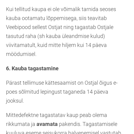
Kui tellitud kaupa ei ole võimalik tarnida seoses
kauba ootamatu lõppemisega, siis teavitab
Veebipood sellest Ostjat ning tagastab Ostjale
tasutud raha (sh kauba üleandmise kulud)
viivitamatult, kuid mitte hiljem kui 14 päeva
möödumisel.
6. Kauba tagastamine
Pärast tellimuse kättesaamist on Ostjal õigus e-
poes sõlmitud lepingust taganeda 14 päeva
jooksul.
Mittedefektne tagastatav kaup peab olema
rikkumata ja
avamata
pakendis. Tagastamisele
kuuluva eseme seisukorra halvenemisel vastutab