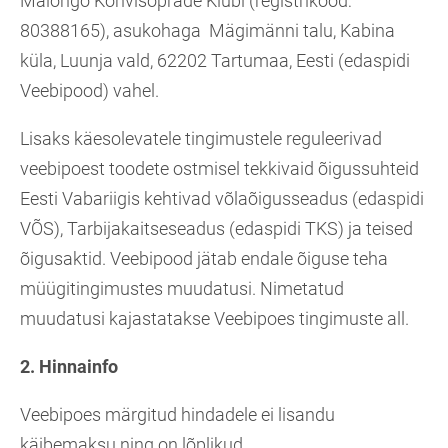
Malongo Kohvisõprade Klubi (registrikood:
80388165), asukohaga Mägimänni talu, Kabina
küla, Luunja vald, 62202 Tartumaa, Eesti (edaspidi
Veebipood) vahel.
Lisaks käesolevatele tingimustele reguleerivad
veebipoest toodete ostmisel tekkivaid õigussuhteid
Eesti Vabariigis kehtivad võlaõigusseadus (edaspidi
VÕS), Tarbijakaitseseadus (edaspidi TKS) ja teised
õigusaktid. Veebipood jätab endale õiguse teha
müügitingimustes muudatusi. Nimetatud
muudatusi kajastatakse Veebipoes tingimuste all.
2. Hinnainfo
Veebipoes märgitud hindadele ei lisandu
käibemaksu ning on lõplikud.