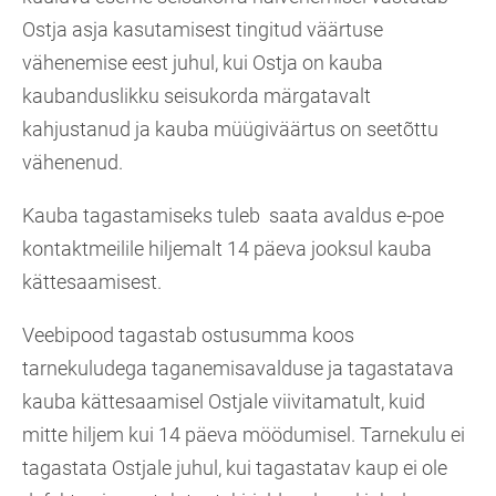
Ostja asja kasutamisest tingitud väärtuse
vähenemise eest juhul, kui Ostja on kauba
kaubanduslikku seisukorda märgatavalt
kahjustanud ja kauba müügiväärtus on seetõttu
vähenenud.
Kauba tagastamiseks tuleb saata avaldus e-poe
kontaktmeilile hiljemalt 14 päeva jooksul kauba
kättesaamisest.
Veebipood tagastab ostusumma koos
tarnekuludega taganemisavalduse ja tagastatava
kauba kättesaamisel Ostjale viivitamatult, kuid
mitte hiljem kui 14 päeva möödumisel. Tarnekulu ei
tagastata Ostjale juhul, kui tagastatav kaup ei ole