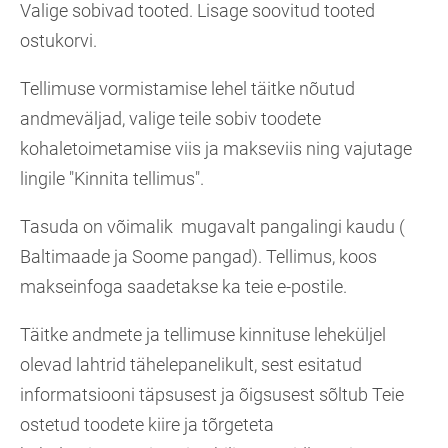
Valige sobivad tooted. Lisage soovitud tooted
ostukorvi.
Tellimuse vormistamise lehel täitke nõutud
andmeväljad, valige teile sobiv toodete
kohaletoimetamise viis ja makseviis ning vajutage
lingile "Kinnita tellimus".
Tasuda on võimalik mugavalt pangalingi kaudu (
Baltimaade ja Soome pangad). Tellimus, koos
makseinfoga saadetakse ka teie e-postile.
Täitke andmete ja tellimuse kinnituse leheküljel
olevad lahtrid tähelepanelikult, sest esitatud
informatsiooni täpsusest ja õigsusest sõltub Teie
ostetud toodete kiire ja tõrgeteta