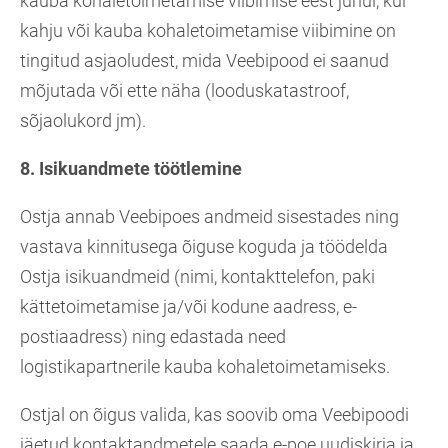
kauba kohaletoimetamise viibimise eest juhul, kui
kahju või kauba kohaletoimetamise viibimine on
tingitud asjaoludest, mida Veebipood ei saanud
mõjutada või ette näha (looduskatastroof,
sõjaolukord jm).
8. Isikuandmete töötlemine
Ostja annab Veebipoes andmeid sisestades ning
vastava kinnitusega õiguse koguda ja töödelda
Ostja isikuandmeid (nimi, kontakttelefon, paki
kättetoimetamise ja/või kodune aadress, e-
postiaadress) ning edastada need
logistikapartnerile kauba kohaletoimetamiseks.
Ostjal on õigus valida, kas soovib oma Veebipoodi
jäetud kontaktandmetele saada e-poe uudiskirja ja