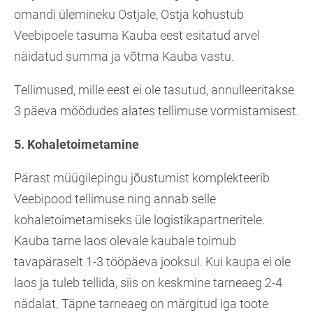
omandi ülemineku Ostjale, Ostja kohustub
Veebipoele tasuma Kauba eest esitatud arvel
näidatud summa ja võtma Kauba vastu.
Tellimused, mille eest ei ole tasutud, annulleeritakse
3 päeva möödudes alates tellimuse vormistamisest.
5. Kohaletoimetamine
Pärast müügilepingu jõustumist komplekteerib
Veebipood tellimuse ning annab selle
kohaletoimetamiseks üle logistikapartneritele.
Kauba tarne laos olevale kaubale toimub
tavapäraselt 1-3 tööpäeva jooksul. Kui kaupa ei ole
laos ja tuleb tellida, siis on keskmine tarneaeg 2-4
nädalat. Täpne tarneaeg on märgitud iga toote