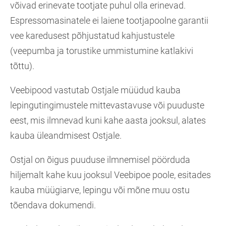
võivad erinevate tootjate puhul olla erinevad.
Espressomasinatele ei laiene tootjapoolne garantii
vee karedusest põhjustatud kahjustustele
(veepumba ja torustike ummistumine katlakivi
tõttu).
Veebipood vastutab Ostjale müüdud kauba
lepingutingimustele mittevastavuse või puuduste
eest, mis ilmnevad kuni kahe aasta jooksul, alates
kauba üleandmisest Ostjale.
Ostjal on õigus puuduse ilmnemisel pöörduda
hiljemalt kahe kuu jooksul Veebipoe poole, esitades
kauba müügiarve, lepingu või mõne muu ostu
tõendava dokumendi.