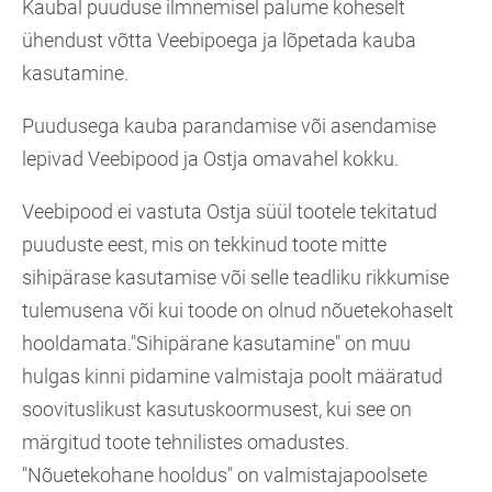
Kaubal puuduse ilmnemisel palume koheselt
ühendust võtta Veebipoega ja lõpetada kauba
kasutamine.
Puudusega kauba parandamise või asendamise
lepivad Veebipood ja Ostja omavahel kokku.
Veebipood ei vastuta Ostja süül tootele tekitatud
puuduste eest, mis on tekkinud toote mitte
sihipärase kasutamise või selle teadliku rikkumise
tulemusena või kui toode on olnud nõuetekohaselt
hooldamata."Sihipärane kasutamine" on muu
hulgas kinni pidamine valmistaja poolt määratud
soovituslikust kasutuskoormusest, kui see on
märgitud toote tehnilistes omadustes.
"Nõuetekohane hooldus" on valmistajapoolsete